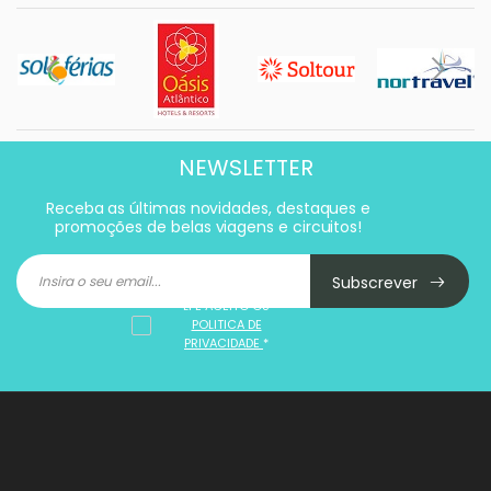
NEWSLETTER
Receba as últimas novidades, destaques e
promoções de belas viagens e circuitos!
Subscrever
LI E ACEITO OS
POLITICA DE
PRIVACIDADE
*