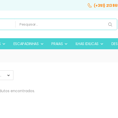
(+351) 213 86
S
ESCAPADINHAS
PRAIAS
ILHAS IDILICAS
DES
L
utos encontrados.