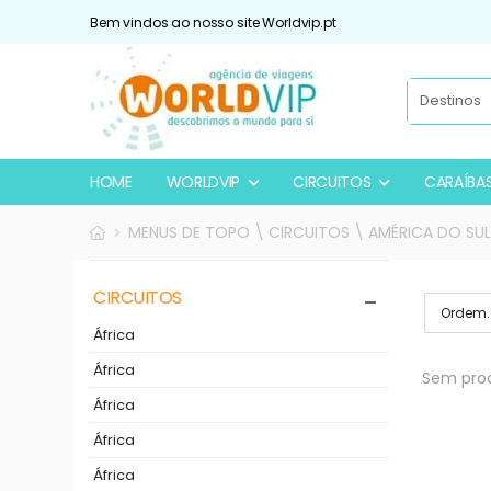
Bem vindos ao nosso site Worldvip.pt
HOME
WORLDVIP
CIRCUITOS
CARAÍBA
MENUS DE TOPO \ CIRCUITOS \ AMÉRICA DO SU
CIRCUITOS
África
África
Sem prod
África
África
África