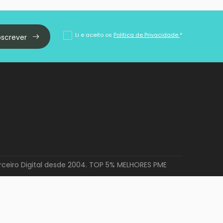
Li e aceito os
Politica de Privacidade
*
bscrever
rceiro Digital desde 2004. TOP 5% MELHORES PME