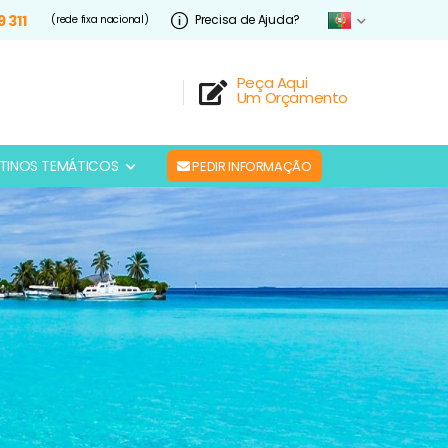
9 311
Precisa de Ajuda?
(rede fixa nacional)
Peça Aqui
Um Orçamento
TINOS TEMÁTICOS
PEDIR INFORMAÇÃO