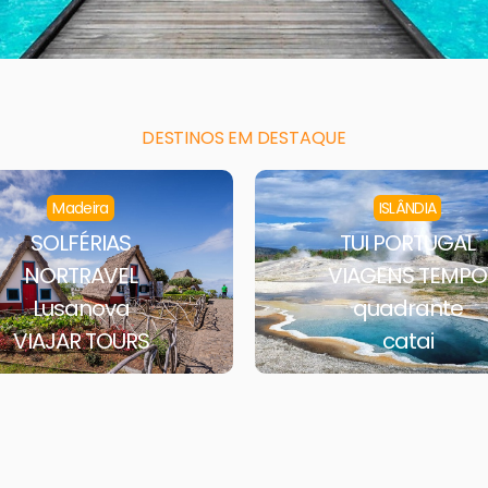
DESTINOS EM DESTAQUE
Madeira
ISLÂNDIA
SOLFÉRIAS
TUI PORTUGAL
NORTRAVEL
VIAGENS TEMPO
Lusanova
quadrante
VIAJAR TOURS
catai