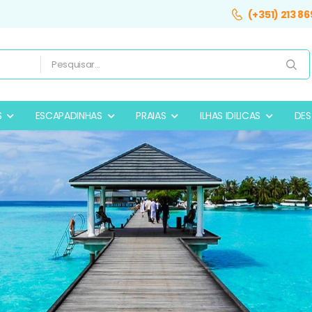
(+351) 213 86
S
ESCAPADINHAS
PRAIAS
ILHAS IDILICAS
DES