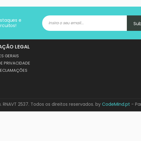
estaques e
Su
rcuitos!
AÇÃO LEGAL
S GERAIS
DE PRIVACIDADE
 RECLAMAÇÕES
. RNAVT 2537. Todos os direitos reservados. by
CodeMind.pt
- Pa