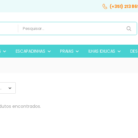
(+351) 213 86
S
ESCAPADINHAS
PRAIAS
ILHAS IDILICAS
DES
utos encontrados.