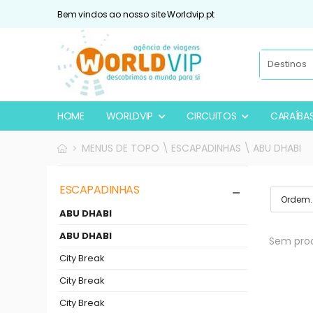
Bem vindos ao nosso site Worldvip.pt
HOME
WORLDVIP
CIRCUITOS
CARAÍBA
MENUS DE TOPO \ ESCAPADINHAS \ ABU DHABI
ESCAPADINHAS
ABU DHABI
ABU DHABI
Sem prod
City Break
City Break
City Break