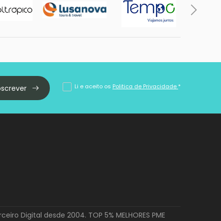
Li e aceito os
Politica de Privacidade
*
bscrever
rceiro Digital desde 2004. TOP 5% MELHORES PME