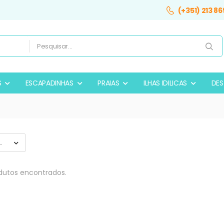
(+351) 213 86
S
ESCAPADINHAS
PRAIAS
ILHAS IDILICAS
DES
utos encontrados.