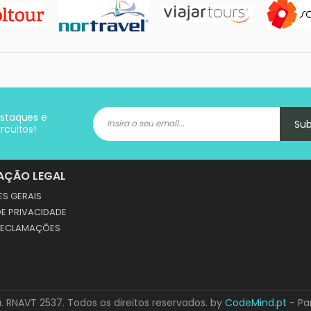
estaques e
Su
rcuitos!
AÇÃO LEGAL
S GERAIS
DE PRIVACIDADE
 RECLAMAÇÕES
. RNAVT 2537. Todos os direitos reservados. by
CodeMind.pt
- Pa